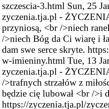
szczescia-3.html
Sun, 25 J
zyczenia.tja.pl - ŻYCZENI
przyniosą, <br />niech ran
/>niech Bóg da Ci wiarę i ła
dam swe serce skryte.
https
w-imieniny.html
Tue, 13 J
zyczenia.tja.pl - ŻYCZENI
/>trafnych strzałów z miłośc
będzie cię lubował <br />i 
https://zyczenia.tja.pl/zyc