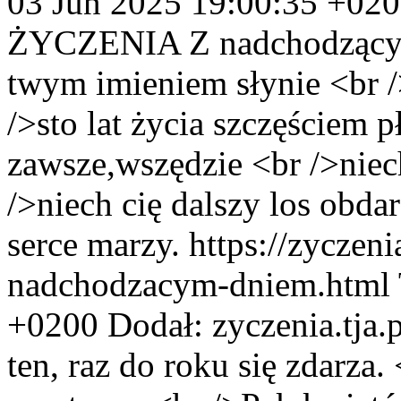
03 Jun 2025 19:00:35 +02
ŻYCZENIA
Z nadchodzący
twym imieniem słynie <br /
/>sto lat życia szczęściem p
zawsze,wszędzie <br />niec
/>niech cię dalszy los obd
serce marzy.
https://zyczeni
nadchodzacym-dniem.html
+0200
Dodał:
zyczenia.tja
ten, raz do roku się zdarza.