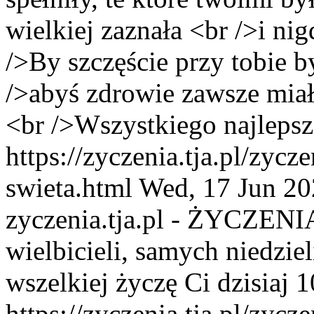
wielkiej zaznała <br />i nig
/>By szczęście przy tobie b
/>abyś zdrowie zawsze miała
<br />Wszystkiego najlepsz
https://zyczenia.tja.pl/zyc
swieta.html
Wed, 17 Jun 20
zyczenia.tja.pl - ŻYCZENI
wielbicieli, samych niedziel
wszelkiej życzę Ci dzisiaj 1
https://zyczenia.tja.pl/zyc