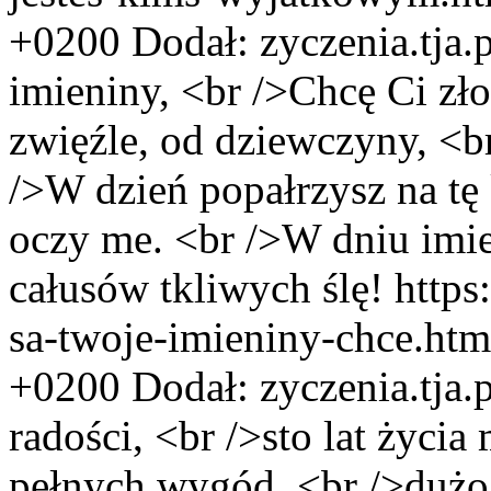
+0200
Dodał:
zyczenia.tja
imieniny, <br />Chcę Ci zł
zwięźle, od dziewczyny, <b
/>W dzień popałrzysz na tę 
oczy me. <br />W dniu imie
całusów tkliwych ślę!
https
sa-twoje-imieniny-chce.ht
+0200
Dodał:
zyczenia.tja
radości, <br />sto lat życia
pełnych wygód, <br />dużo 