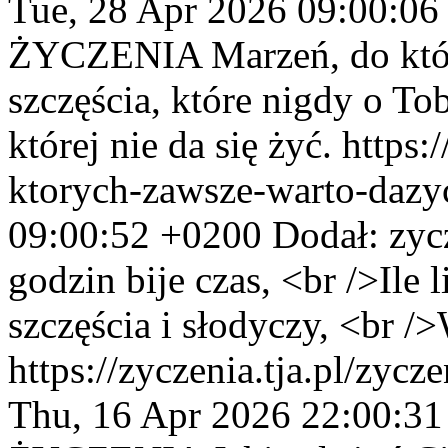
Tue, 28 Apr 2026 09:00:06
ŻYCZENIA
Marzeń, do któ
szczęścia, które nigdy o To
której nie da się żyć.
https:
ktorych-zawsze-warto-dazy
09:00:52 +0200
Dodał:
zyc
godzin bije czas, <br />Ile l
szczęścia i słodyczy, <br /
https://zyczenia.tja.pl/zycze
Thu, 16 Apr 2026 22:00:3