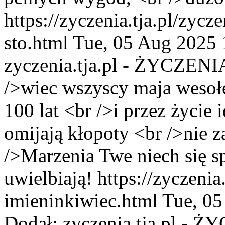
https://zyczenia.tja.pl/zycz
sto.html
Tue, 05 Aug 2025 
zyczenia.tja.pl - ŻYCZENI
/>wiec wszyscy maja wesoł
100 lat <br />i przez życie 
omijają kłopoty <br />nie z
/>Marzenia Twe niech się sp
uwielbiają!
https://zyczenia
imieninkiwiec.html
Tue, 05
Dodał:
zyczenia.tja.pl - 