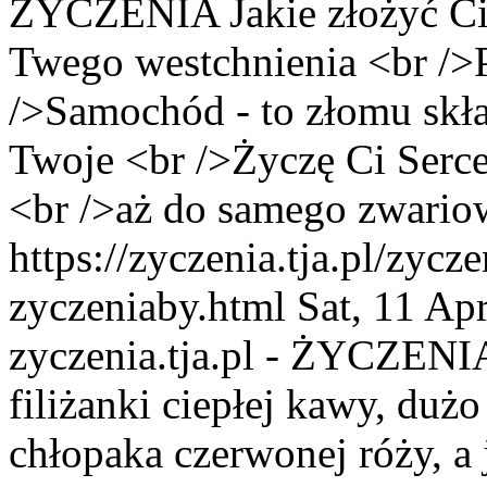
ŻYCZENIA
Jakie złożyć C
Twego westchnienia <br />P
/>Samochód - to złomu skł
Twoje <br />Życzę Ci Serce
<br />aż do samego zwario
https://zyczenia.tja.pl/zycze
zyczeniaby.html
Sat, 11 Ap
zyczenia.tja.pl - ŻYCZENI
filiżanki ciepłej kawy, duż
chłopaka czerwonej róży, a