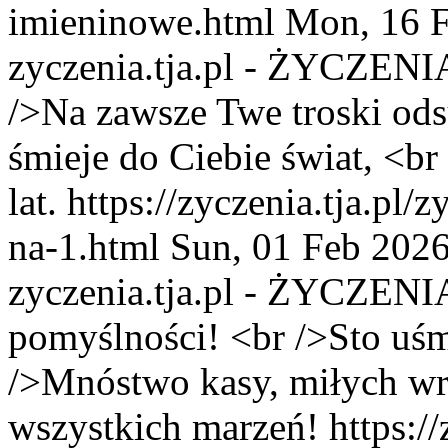
imieninowe.html
Mon, 16 F
zyczenia.tja.pl - ŻYCZENI
/>Na zawsze Twe troski odsu
śmieje do Ciebie świat, <br
lat.
https://zyczenia.tja.pl/
na-1.html
Sun, 01 Feb 202
zyczenia.tja.pl - ŻYCZENI
pomyślności! <br />Sto uśm
/>Mnóstwo kasy, miłych wra
wszystkich marzeń!
https:/