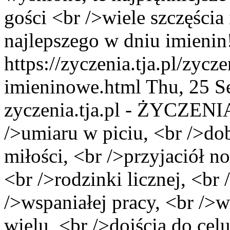
gości <br />wiele szczęścia
najlepszego w dniu imienin
https://zyczenia.tja.pl/zycz
imieninowe.html
Thu, 25 S
zyczenia.tja.pl - ŻYCZENI
/>umiaru w piciu, <br />do
miłości, <br />przyjaciół 
<br />rodzinki licznej, <br 
/>wspaniałej pracy, <br />
wielu, <br />dojścia do cel