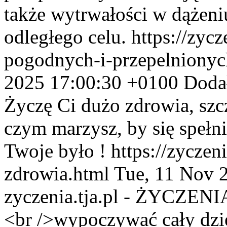
także wytrwałości w dążeni
odległego celu.
https://zycz
pogodnych-i-przepelnionyc
2025 17:00:30 +0100
Doda
Życzę Ci dużo zdrowia, szczę
czym marzysz, by się spełni
Twoje było !
https://zyczen
zdrowia.html
Tue, 11 Nov 
zyczenia.tja.pl - ŻYCZENI
<br />wypoczywać cały dz