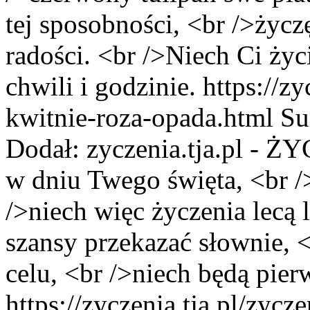
tej sposobności, <br />życz
radości. <br />Niech Ci życ
chwili i godzinie.
https://zy
kwitnie-roza-opada.html
Su
Dodał:
zyczenia.tja.pl - 
w dniu Twego święta, <br />
/>niech więc życzenia lecą 
szansy przekazać słownie, 
celu, <br />niech będą pier
https://zyczenia.tja.pl/zyc