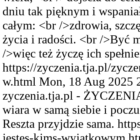
dniu tak pięknym i wspania
całym: <br />zdrowia, szczę
życia i radości. <br />Być 
/>więc też życzę ich spełnie
https://zyczenia.tja.pl/zyc
w.html
Mon, 18 Aug 2025 
zyczenia.tja.pl - ŻYCZENI
wiara w samą siebie i poczu
Reszta przyjdzie sama.
http
jestes-kims-wyjatkowym.h