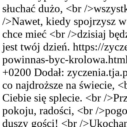
słuchać dużo, <br />wszystk
/>Nawet, kiedy spojrzysz w
chce mieć <br />dzisiaj będ
jest twój dzień.
https://zycz
powinnas-byc-krolowa.htm
+0200
Dodał:
zyczenia.tja
co najdroższe na świecie, 
Ciebie się splecie. <br />P
pokoju, radości, <br />pog
duszy gości! <br />Ukochany