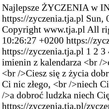
Najlepsze ŻYCZENIA w I
https://zyczenia.tja.pl
Sun, 
Copyright www.tja.pl All ri
10:26:27 +0200
https://zycz
https://zyczenia.tja.pl
1
2
3
imienin z kalendarza <br />
<br />Ciesz się z życia dob
Ci nic złego, <br />niech Ci
/>a dobroć ludzka niech Cię
https://zyczenia.tja.pl/zyc