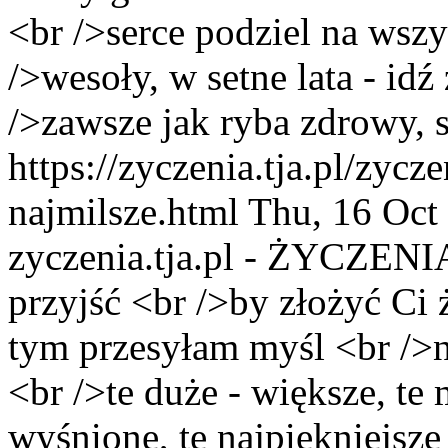
<br />serce podziel na wsz
/>wesoły, w setne lata - id
/>zawsze jak ryba zdrowy, 
https://zyczenia.tja.pl/zycz
najmilsze.html
Thu, 16 Oct
zyczenia.tja.pl - ŻYCZENI
przyjść <br />by złożyć Ci 
tym przesyłam myśl <br />n
<br />te duże - większe, te 
wyśnione, te najpiękniejsz