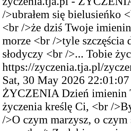
zyczenia.tja.pl - ŻYCZENI
/>ubrałem się bielusieńko 
<br />że dziś Twoje imienin
morze <br />tyle szczęścia d
słodyczy <br />... Tobie życ
https://zyczenia.tja.pl/zyc
Sat, 30 May 2026 22:01:0
ŻYCZENIA
Dzień imienin 
życzenia kreślę Ci, <br />B
/>O czym marzysz, o czym 