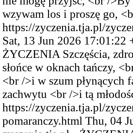
nie mogę przyjść, <br />By
wzywam los i proszę go, <b
https://zyczenia.tja.pl/zycz
Sat, 13 Jun 2026 17:01:22
ŻYCZENIA
Szczęścia, zdr
słońce w oknach tańczy, <b
<br />i w szum płynących fa
zachwytu <br />i tą młodośc
https://zyczenia.tja.pl/zycz
pomaranczy.html
Thu, 04 J