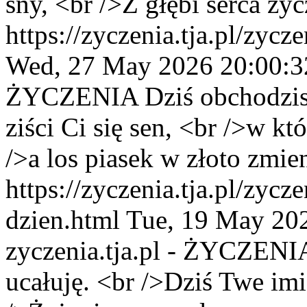
sny, <br />Z głębi serca życ
https://zyczenia.tja.pl/zycz
Wed, 27 May 2026 20:00:3
ŻYCZENIA
Dziś obchodzis
ziści Ci się sen, <br />w k
/>a los piasek w złoto zmien
https://zyczenia.tja.pl/zyc
dzien.html
Tue, 19 May 20
zyczenia.tja.pl - ŻYCZENI
ucałuję. <br />Dziś Twe imi