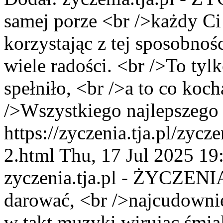
samej porze <br />każdy Ci
korzystając z tej sposobnośc
wiele radości. <br />To tyl
spełniło, <br />a to co koc
/>Wszystkiego najlepszego 
https://zyczenia.tja.pl/zycz
2.html
Thu, 17 Jul 2025 19
zyczenia.tja.pl - ŻYCZENI
darować, <br />najcudownie
w takt muzyki wirując śmia