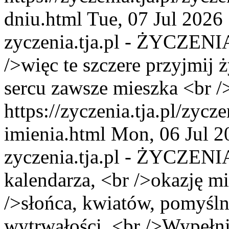
dniu.html
Tue, 07 Jul 2026
zyczenia.tja.pl - ŻYCZENI
/>więc te szczere przyjmij
sercu zawsze mieszka <br />
https://zyczenia.tja.pl/zycz
imienia.html
Mon, 06 Jul 2
zyczenia.tja.pl - ŻYCZENI
kalendarza, <br />okazję mi
/>słońca, kwiatów, pomyślno
wytrwałości. <br />Wypełni