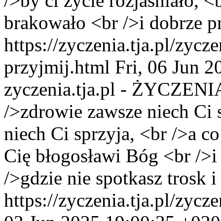
/>by ci życie rozjaśniało, <
brakowało <br />i dobrze pr
https://zyczenia.tja.pl/zycz
przyjmij.html
Fri, 06 Jun 
zyczenia.tja.pl - ŻYCZENI
/>zdrowie zawsze niech Ci s
niech Ci sprzyja, <br />a c
Cię błogosławi Bóg <br />i 
/>gdzie nie spotkasz trosk i
https://zyczenia.tja.pl/zyc