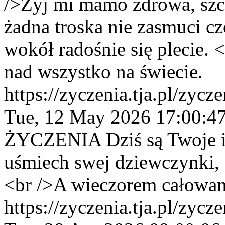
/>Żyj mi mamo zdrowa, szcz
żadna troska nie zasmuci c
wokół radośnie się plecie.
nad wszystko na świecie.
https://zyczenia.tja.pl/zyc
Tue, 12 May 2026 17:00:4
ŻYCZENIA
Dziś są Twoje 
uśmiech swej dziewczynki, 
<br />A wieczorem całowan
https://zyczenia.tja.pl/zycz