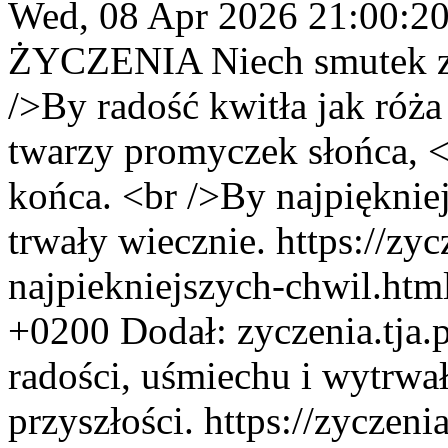
Wed, 08 Apr 2026 21:00:2
ŻYCZENIA
Niech smutek 
/>By radość kwitła jak róża
twarzy promyczek słońca, <b
końca. <br />By najpięknie
trwały wiecznie.
https://zy
najpiekniejszych-chwil.htm
+0200
Dodał:
zyczenia.tja
radości, uśmiechu i wytrwa
przyszłości.
https://zyczeni