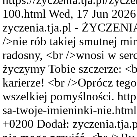
100.html
Wed, 17 Jun 2026
zyczenia.tja.pl - ŻYCZENI
/>nie rób takiej smutnej mi
radosny, <br />wnosi w ser
życzymy Tobie szczerze: <b
karierze! <br />Oprócz tego
wszelkiej pomyślności.
http
sa-twoje-imieninki-nie.htm
+0200
Dodał:
zyczenia.tja