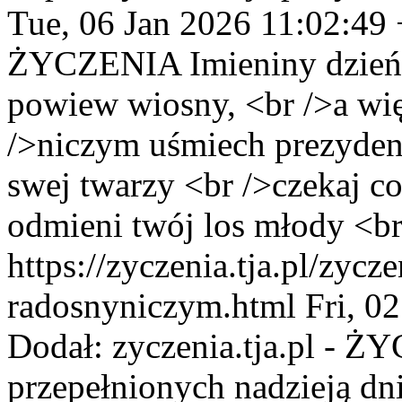
Tue, 06 Jan 2026 11:02:49
ŻYCZENIA
Imieniny dzień
powiew wiosny, <br />a wię
/>niczym uśmiech prezydent
swej twarzy <br />czekaj co
odmieni twój los młody <br
https://zyczenia.tja.pl/zycz
radosnyniczym.html
Fri, 0
Dodał:
zyczenia.tja.pl - 
przepełnionych nadzieją dni,