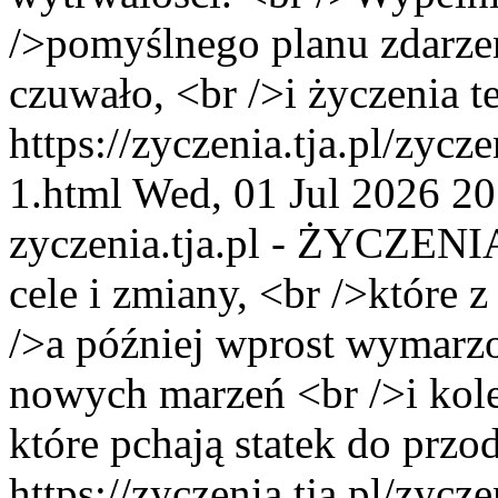
/>pomyślnego planu zdarzeń
czuwało, <br />i życzenia te
https://zyczenia.tja.pl/zycz
1.html
Wed, 01 Jul 2026 2
zyczenia.tja.pl - ŻYCZENI
cele i zmiany, <br />które 
/>a później wprost wymarzon
nowych marzeń <br />i kolej
które pchają statek do przo
https://zyczenia.tja.pl/zyc