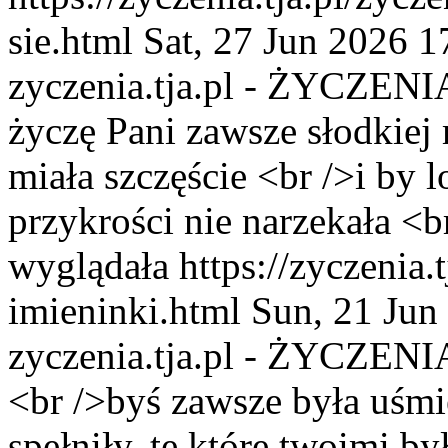
sie.html
Sat, 27 Jun 2026 
zyczenia.tja.pl - ŻYCZENI
życzę Pani zawsze słodkiej 
miała szczęście <br />i by l
przykrości nie narzekała <b
wyglądała
https://zyczenia.t
imieninki.html
Sun, 21 Jun
zyczenia.tja.pl - ŻYCZENI
<br />byś zawsze była uśmi
spełniły, te które twoimi b