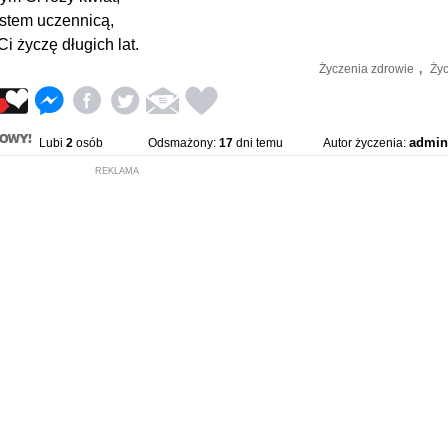
estem uczennicą,
Ci życzę długich lat.
Życzenia zdrowie
,
Życ
admin
Lubi
2
osób
Odsmażony:
17
dni temu
Autor życzenia:
REKLAMA