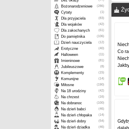
Bez okazji
Bożonarodzeniowe
(286)
Ży
Cytaty
(1)
Dla przyjaciela
(83)
Dla wojaków
(42)
Dla zakochanych
(61)
Do pamiętnika
(106)
Dzień nauczyciela
(12)
Niech
Erotyczne
(40)
Co ra
Halloween
(11)
Niech
Imieninowe
(81)
Jakby
Jubileuszowe
(8)
Komplementy
(15)
Komunijne
(14)
Miłosne
(190)
Na 18 urodziny
(42)
Na chrzest
(16)
Na dobranoc
(100)
Na dzień babci
(46)
Na dzień chłopaka
(14)
Gdyby
Na dzień dobry
(54)
Na dzień dziadka
(46)
dałab