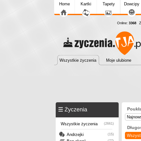
Home
Kartki
Tapety
Dowcipy
Online:
3368
Ży
Wszystkie życzenia
Moje ulubione
Życzenia
Poukł
Najnow
Wszystkie życzenia
(2661)
Długo
Andrzejki
(15)
Wszyst
(77)