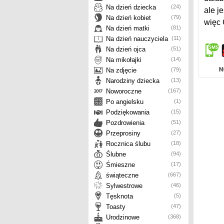
Na dzień dziecka
(24)
ale j
Na dzień kobiet
(79)
więc 
Na dzień matki
(81)
Na dzień nauczyciela
(11)
Na dzień ojca
(51)
Na mikołajki
(14)
Na zdjęcie
(79)
Narodziny dziecka
(13)
Noworoczne
(167)
Po angielsku
(1)
Podziękowania
(15)
Pozdrowienia
(51)
Przeprosiny
(27)
Rocznica ślubu
(18)
Ślubne
(94)
Śmieszne
(17)
świąteczne
(667)
Sylwestrowe
(46)
Tęsknota
(5)
Toasty
(47)
Urodzinowe
(368)