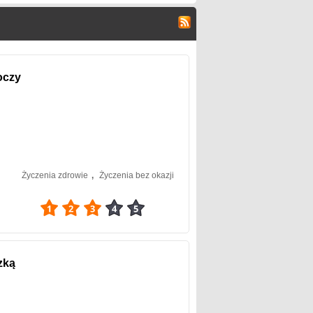
oczy
Życzenia zdrowie
,
Życzenia bez okazji
3
zką