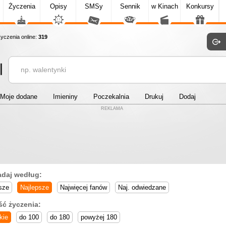
Życzenia
Opisy
SMSy
Sennik
w Kinach
Konkursy
czenia online:
319
Moje dodane
Imieniny
Poczekalnia
Drukuj
Dodaj
REKLAMA
adaj według:
sze
Najlepsze
Najwięcej fanów
Naj. odwiedzane
ść życzenia:
kie
do 100
do 180
powyżej 180